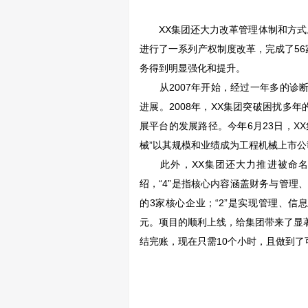
XX集团还大力改革管理体制和方式。2
进行了一系列产权制度改革，完成了5
务得到明显强化和提升。
从2007年开始，经过一年多的诊断
进展。2008年，XX集团突破困扰多
展平台的发展路径。今年6月23日，X
械”以其规模和业绩成为工程机械上市公
此外，XX集团还大力推进被命名为“
绍，“4”是指核心内容涵盖财务与管理
的3家核心企业；“2”是实现管理、信
元。项目的顺利上线，给集团带来了显著
结完账，现在只需10个小时，且做到了