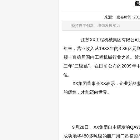
坚
来源: 发布时间: 2010
坚持自主创新 增强发展实力
江苏XX工程机械集团有限公司是
年来，营业收入从19XX年的3.X6亿元
额一直稳居国内工程机械行业之首。近3
三年“三级跳”。在日前公布的2009年
位。
XX集团董事长XX表示，企业始终
的辉煌，才能迈向世界。
9月28日，XX集团自主研发的QAY
成功地将480多吨级的船厂用门吊横梁