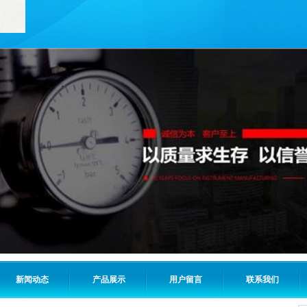
新闻动态
产品展示
用户留言
联系我们