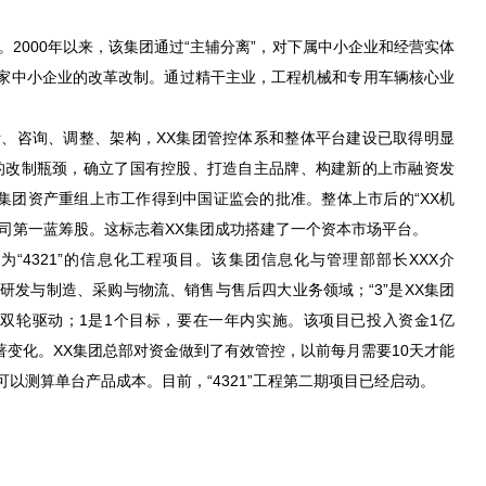
000年以来，该集团通过“主辅分离”，对下属中小企业和经营实体
6家中小企业的改革改制。通过精干主业，工程机械和专用车辆核心业
、咨询、调整、架构，XX集团管控体系和整体平台建设已取得明显
年的改制瓶颈，确立了国有控股、打造自主品牌、构建新的上市融资发
X集团资产重组上市工作得到中国证监会的批准。整体上市后的“XX机
司第一蓝筹股。这标志着XX集团成功搭建了一个资本市场平台。
4321”的信息化工程项目。该集团信息化与管理部部长XXX介
、研发与制造、采购与物流、销售与售后四大业务领域；“3”是XX集团
息双轮驱动；1是1个目标，要在一年内实施。该项目已投入资金1亿
变化。XX集团总部对资金做到了有效管控，以前每月需要10天才能
可以测算单台产品成本。目前，“4321”工程第二期项目已经启动。